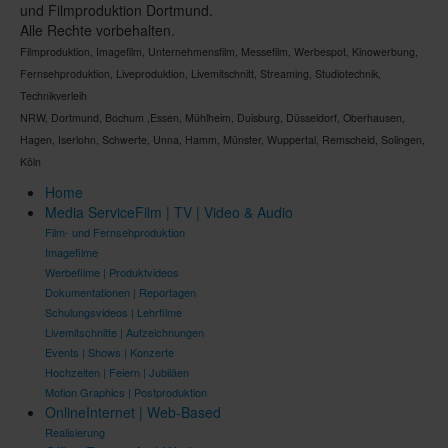
und Filmproduktion Dortmund.
Alle Rechte vorbehalten.
Filmproduktion, Imagefilm, Unternehmensfilm, Messefilm, Werbespot, Kinowerbung,
Fernsehproduktion, Liveproduktion, Livemitschnitt, Streaming, Studiotechnik,
Technikverleih
NRW, Dortmund, Bochum ,Essen, Mühlheim, Duisburg, Düsseldorf, Oberhausen,
Hagen, Iserlohn, Schwerte, Unna, Hamm, Münster, Wuppertal, Remscheid, Solingen,
Köln
Home
Media Service
Film | TV | Video & Audio
Film- und Fernsehproduktion
Imagefilme
Werbefilme | Produktvideos
Dokumentationen | Reportagen
Schulungsvideos | Lehrfilme
Livemitschnitte | Aufzeichnungen
Events | Shows | Konzerte
Hochzeiten | Feiern | Jubiläen
Motion Graphics | Postproduktion
Online
Internet | Web-Based
Realisierung